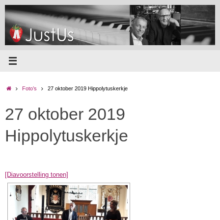
Ga
naar
de
inhoud
Home
Foto’s
27 oktober 2019 Hippolytuskerkje
27 oktober 2019
Hippolytuskerkje
[Diavoorstelling tonen]