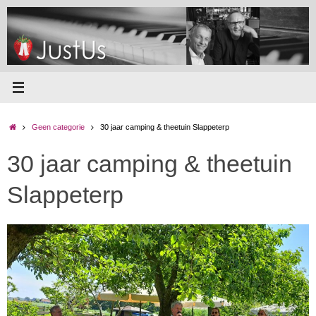
Ga
naar
de
inhoud
Home
Geen categorie
30 jaar camping & theetuin Slappeterp
30 jaar camping & theetuin
Slappeterp