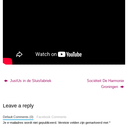
JustUs in de Sluisfabriek
Sociëteit De Harmonie
Groningen
Leave a reply
Default Comments (0)
Facebook Comments
Je e-mailadres wordt niet gepubliceerd.
Vereiste velden zijn gemarkeerd met
*